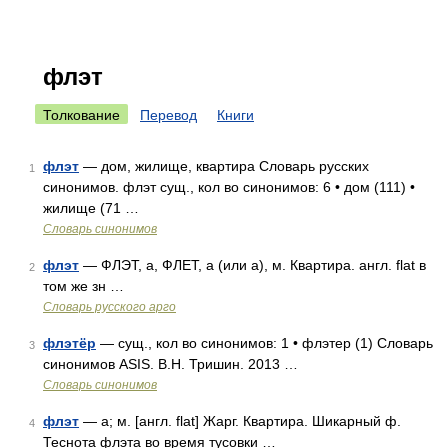
флэт
Толкование
Перевод
Книги
флэт
— дом, жилище, квартира Словарь русских
1
синонимов. флэт сущ., кол во синонимов: 6 • дом (111) •
жилище (71 …
Словарь синонимов
флэт
— ФЛЭТ, а, ФЛЕТ, а (или а), м. Квартира. англ. flat в
2
том же зн …
Словарь русского арго
флэтёр
— сущ., кол во синонимов: 1 • флэтер (1) Словарь
3
синонимов ASIS. В.Н. Тришин. 2013 …
Словарь синонимов
флэт
— а; м. [англ. flat] Жарг. Квартира. Шикарный ф.
4
Теснота флэта во время тусовки …