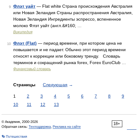
Флэт уайт
— Flat white Страна происхождения Австралия
9
или Новая Зеландия Страны распространения Австралия,
Новая Зеландия Ингредиенты эспрессо, вспененное
молоко Флэт уайт (англ.&#160; …
Википедия
Флэт (Flat)
— период времени, при котором цена не
10
повышается и не падает. Обычно этот период времени
относят к коррекции или боковому тренду. Словарь
терминов и сокращений рынка forex, Forex EuroClub …
Финансовый словарь
Страницы
Следующая
→
1
2
3
4
5
6
7
8
9
10
11
12
13
© Академик, 2000-2026
18+
Обратная связь:
Техподдержка
,
Реклама на сайте
👣 Путешествия