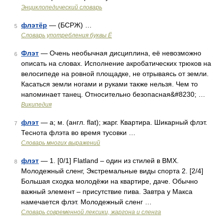
Энциклопедический словарь
флэтёр
— (БСРЖ) …
5
Словарь употребления буквы Ё
Флэт
— Очень необычная дисциплина, её невозможно
6
описать на словах. Исполнение акробатических трюков на
велосипеде на ровной площадке, не отрываясь от земли.
Касаться земли ногами и руками также нельзя. Чем то
напоминает танец. Относительно безопасная&#8230; …
Википедия
флэт
— а; м. (англ. flat); жарг. Квартира. Шикарный флэт.
7
Теснота флэта во время тусовки …
Словарь многих выражений
флэт
— 1. [0/1] Flatland – один из стилей в BMX.
8
Молодежный сленг, Экстремальные виды спорта 2. [2/4]
Большая сходка молодёжи на квартире, даче. Обычно
важный элемент – присутствие пива. Завтра у Макса
намечается флэт. Молодежный сленг …
Cловарь современной лексики, жаргона и сленга